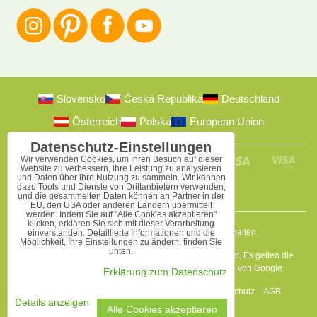
Slovensko
Česká Republika
Deutschland
Österreich
Polska
European Union
Datenschutz-Einstellungen
Wir verwenden Cookies, um Ihren Besuch auf dieser
Website zu verbessern, ihre Leistung zu analysieren
und Daten über ihre Nutzung zu sammeln. Wir können
dazu Tools und Dienste von Drittanbietern verwenden,
und die gesammelten Daten können an Partner in der
EU, den USA oder anderen Ländern übermittelt
werden. Indem Sie auf "Alle Cookies akzeptieren"
klicken, erklären Sie sich mit dieser Verarbeitung
2009-2026 © Bomba s.r.o.
Alle Rechte vorbehalten
einverstanden. Detaillierte Informationen und die
Möglichkeit, Ihre Einstellungen zu ändern, finden Sie
unten.
Diese Seite ist durch reCAPTCHA und Google geschützt. Es gelten die
Datenschutzbestimmungen
a
Nutzungsbedingungen
von Google.
Erklärung zum Datenschutz
Datenschutz-Einstellungen
Erklärung zum Datenschutz
AGB
Details anzeigen
Alle Cookies akzeptieren
Website erstellt mit:
BiznisWeb.sk