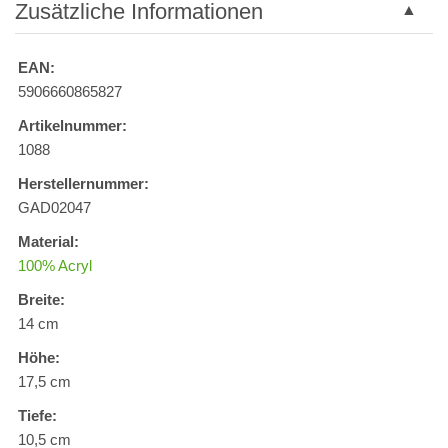
Zusätzliche Informationen
EAN:
5906660865827
Artikelnummer:
1088
Herstellernummer:
GAD02047
Material:
100% Acryl
Breite:
14 cm
Höhe:
17,5 cm
Tiefe:
10,5 cm