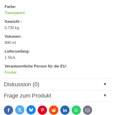
Farbe:
Transparent
Gewicht :
0,730 kg
Volumen:
600 ml
Lieferumfang:
1 Stck.
Verantwortliche Person für die EU:
Froster
Diskussion (0)
Neuer Kommentar
Frage zum Produkt
Titel:
Bluesky
Twitter
Facebook
Pinterest
Reddit
LinkedIn
WhatsApp
E-
mail