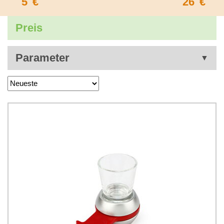
5
€
26
€
Preis
Parameter