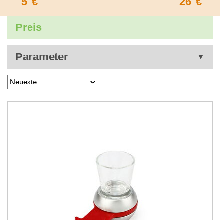
5
€
26
€
Preis
Parameter