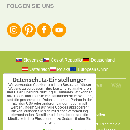
FOLGEN SIE UNS
Slovensko
Česká Republika
Deutschland
Österreich
Polska
European Union
Datenschutz-Einstellungen
Wir verwenden Cookies, um Ihren Besuch auf dieser
Website zu verbessern, ihre Leistung zu analysieren
und Daten über ihre Nutzung zu sammeln. Wir können
dazu Tools und Dienste von Drittanbietern verwenden,
und die gesammelten Daten können an Partner in der
EU, den USA oder anderen Ländern übermittelt
werden. Indem Sie auf "Alle Cookies akzeptieren"
klicken, erklären Sie sich mit dieser Verarbeitung
2009-2026 © Bomba s.r.o.
Alle Rechte vorbehalten
einverstanden. Detaillierte Informationen und die
Möglichkeit, Ihre Einstellungen zu ändern, finden Sie
unten.
Diese Seite ist durch reCAPTCHA und Google geschützt. Es gelten die
Datenschutzbestimmungen
a
Nutzungsbedingungen
von Google.