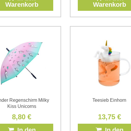
Warenkorb
Warenkorb
nder Regenschirm Milky
Teesieb Einhorn
Kiss Unicorns
8,80 €
13,75 €
In den
In den