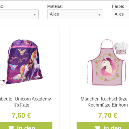
t:
Material:
Farbe:
Alles
Alles
nbeutel Unicorn Academy
Mädchen Kochschürze 
It's Fate
Kochmütze Einhorn
7,60 €
7,70 €
In den
In den