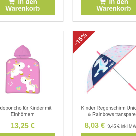
In den
In den
Warenkorb
Warenkorb
deponcho für Kinder mit
Kinder Regenschirm Uni
Einhörnern
& Rainbows transpare
8,03 €
13,25 €
9,45 €
inkl MW