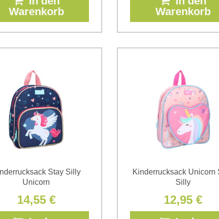
In den
In den
Warenkorb
Warenkorb
nderrucksack Stay Silly
Kinderrucksack Unicorn 
Unicorn
Silly
14,55 €
12,95 €