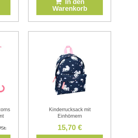
In den
Warenkorb
corns
Kinderrucksack mit
nt
Einhörnern
15,70 €
St.