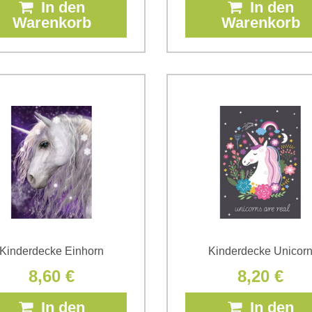
In den
In den
Warenkorb
Warenkorb
Kinderdecke Einhorn
Kinderdecke Unicor
8,60 €
8,20 €
In den
In den