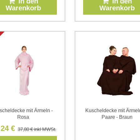
In den
In den
Warenkorb
Warenkorb
scheldecke mit Ärmeln -
Kuscheldecke mit Ärmeln
Rosa
Paare - Braun
,24 €
37,80 €
inkl MWSt.