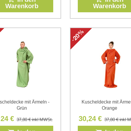
Warenkorb
Warenkorb
scheldecke mit Ärmeln -
Kuscheldecke mit Ärmel
Grün
Orange
,24 €
30,24 €
37,80 €
inkl MWSt.
37,80 €
inkl 