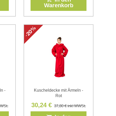
Warenkorb
n -
Kuscheldecke mit Ärmeln -
Rot
30,24 €
MWSt.
37,80 €
inkl MWSt.