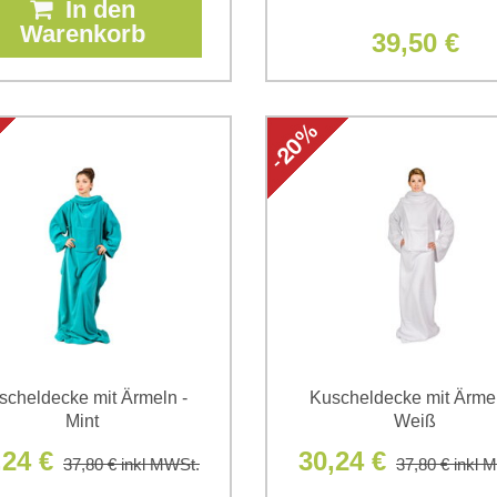
In den
Warenkorb
39,50 €
scheldecke mit Ärmeln -
Kuscheldecke mit Ärmel
Mint
Weiß
,24 €
30,24 €
37,80 €
inkl MWSt.
37,80 €
inkl 