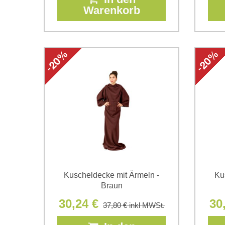
Warenkorb
Kuscheldecke mit Ärmeln -
Ku
Braun
30,24 €
30
37,80 €
inkl MWSt.