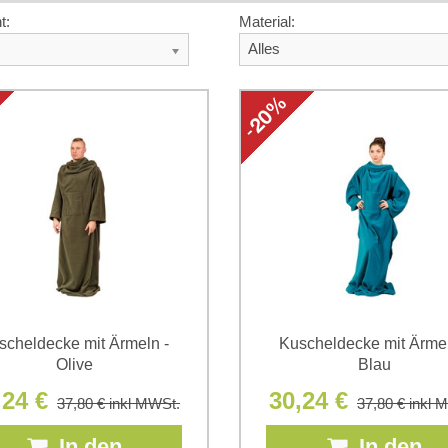
t:
Material:
Alles
scheldecke mit Ärmeln -
Kuscheldecke mit Ärmel
Olive
Blau
,24 €
30,24 €
37,80 €
inkl MWSt.
37,80 €
inkl 
In den
In den