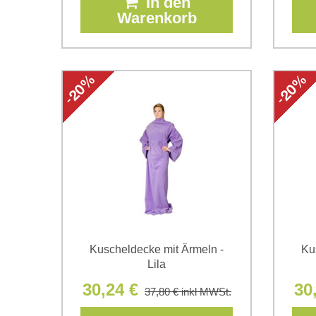
In den
Warenkorb
Kuscheldecke mit Ärmeln -
Ku
Lila
30,24 €
30
37,80 €
inkl MWSt.