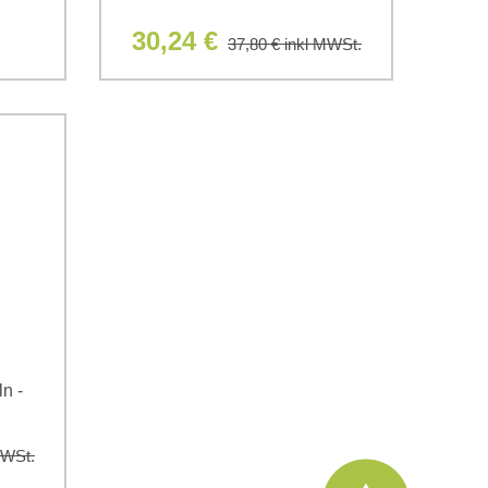
30,24 €
37,80 €
inkl MWSt.
n -
MWSt.