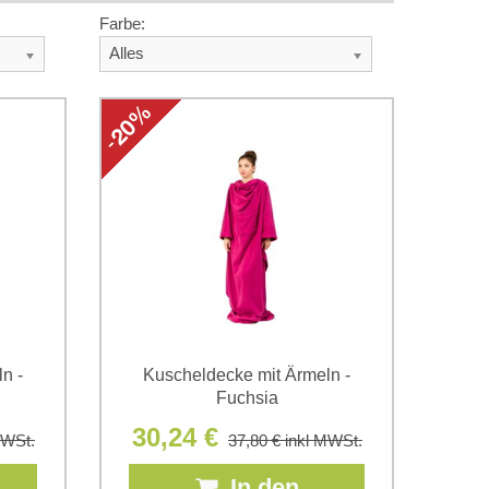
Farbe:
Alles
n -
Kuscheldecke mit Ärmeln -
Fuchsia
30,24 €
MWSt.
37,80 €
inkl MWSt.
In den