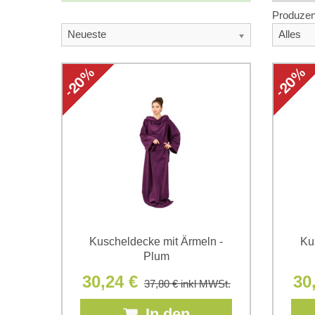
Produzen
Neueste
Alles
Kuscheldecke mit Ärmeln -
Ku
Plum
30,24 €
30
37,80 €
inkl MWSt.
In den