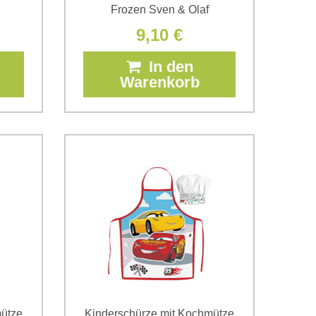
Frozen Sven & Olaf
9,10 €
In den
Warenkorb
mütze
Kinderschürze mit Kochmütze