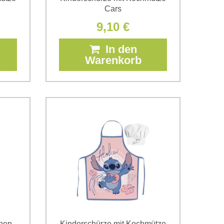
Cars
9,10 €
In den
Warenkorb
chen
Kinderschürze mit Kochmütze