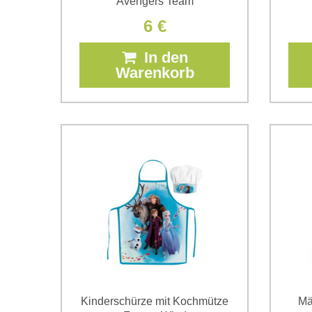
Avengers Team
6 €
In den
Warenkorb
Kinderschürze mit Kochmütze
Mä