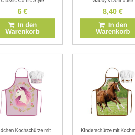
Classic Comic Style
Gabby's Dollhouse
6 €
8,40 €
In den
In den
Warenkorb
Warenkorb
dchen Kochschürze mit
Kinderschürze mit Koch