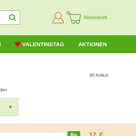
Anmelden
Warenkorb
N
VALENTINSTAG
AKTIONEN
89
Artikel
rden
12
€