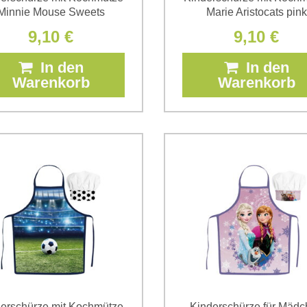
Minnie Mouse Sweets
Marie Aristocats pink
9,10 €
9,10 €
In den
In den
Warenkorb
Warenkorb
erschürze mit Kochmütze
Kinderschürze für Mäd