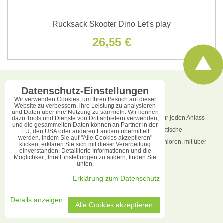
Rucksack Skooter Dino Let's play
26,55 €
Datenschutz-Einstellungen
ÜBER UNS
Wir verwenden Cookies, um Ihren Besuch auf dieser
Website zu verbessern, ihre Leistung zu analysieren
und Daten über ihre Nutzung zu sammeln. Wir können
Seit über 17 Jahren bieten wir hochwertige Geschenke für jeden Anlass -
dazu Tools und Dienste von Drittanbietern verwenden,
und die gesammelten Daten können an Partner in der
Geburtstage, Feiertage und Jubiläen. Entdecken Sie praktische
EU, den USA oder anderen Ländern übermittelt
werden. Indem Sie auf "Alle Cookies akzeptieren"
Geschenke für alle Altersgruppen, von Kindern bis zu Senioren, mit über
klicken, erklären Sie sich mit dieser Verarbeitung
einverstanden. Detaillierte Informationen und die
2000 Artikeln auf Lager und sofort versandbereit.
Möglichkeit, Ihre Einstellungen zu ändern, finden Sie
unten.
KONTAKT
Erklärung zum Datenschutz
Details anzeigen
Kontakte / Impressum
Alle Cookies akzeptieren
Kontaktformular