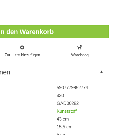
In den Warenkorb
Zur Liste hinzufügen
Watchdog
onen
5907779952774
930
GAD00282
Kunststoff
43 cm
15,5 cm
5 cm