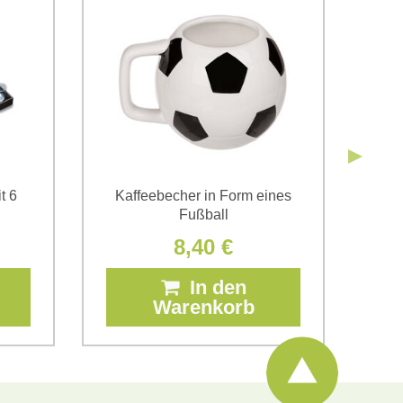
Senden
Senden
t 6
Kaffeebecher in Form eines
Kin
Fußball
8,40 €
In den
Warenkorb