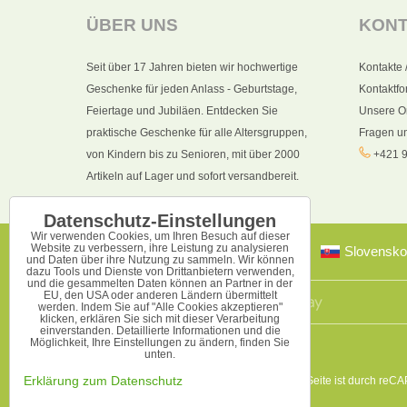
ÜBER UNS
KON
Seit über 17 Jahren bieten wir hochwertige
Kontakte 
Geschenke für jeden Anlass - Geburtstage,
Kontaktfo
Feiertage und Jubiläen. Entdecken Sie
Unsere O
praktische Geschenke für alle Altersgruppen,
Fragen u
von Kindern bis zu Senioren, mit über 2000
+421 9
Artikeln auf Lager und sofort versandbereit.
Datenschutz-Einstellungen
Wir verwenden Cookies, um Ihren Besuch auf dieser
Website zu verbessern, ihre Leistung zu analysieren
Slovensko
und Daten über ihre Nutzung zu sammeln. Wir können
dazu Tools und Dienste von Drittanbietern verwenden,
und die gesammelten Daten können an Partner in der
EU, den USA oder anderen Ländern übermittelt
werden. Indem Sie auf "Alle Cookies akzeptieren"
klicken, erklären Sie sich mit dieser Verarbeitung
einverstanden. Detaillierte Informationen und die
Möglichkeit, Ihre Einstellungen zu ändern, finden Sie
unten.
Diese Seite ist durch reC
Erklärung zum Datenschutz