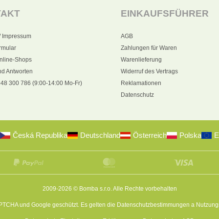
TAKT
EINKAUFSFÜHRER
/ Impressum
AGB
rmular
Zahlungen für Waren
nline-Shops
Warenlieferung
nd Antworten
Widerruf des Vertrags
48 300 786 (9:00-14:00 Mo-Fr)
Reklamationen
Datenschutz
Česká Republika
Deutschland
Österreich
Polska
E
2009-2026 © Bomba s.r.o.
Alle Rechte vorbehalten
APTCHA und Google geschützt. Es gelten die
Datenschutzbestimmungen
a
Nutzung