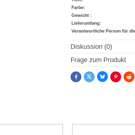
Farbe:
Gewicht :
Lieferumfang:
Verantwortliche Person für di
Diskussion (0)
Neuer Kommentar
Frage zum Produkt
Bluesky
Twitter
Facebook
Pinterest
Red
Ich stimme der Verarbeitun
Daten zum Zwecke der Absendun
die
Datenschutzbedingungen
der