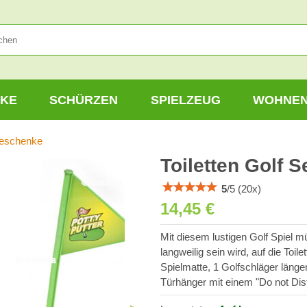
KE
SCHÜRZEN
SPIELZEUG
WOHNE
geschenke
Toiletten Golf S
5
/
5
(
20
x)
14,45 €
Mit diesem lustigen Golf Spiel 
langweilig sein wird, auf die Toil
Spielmatte, 1 Golfschläger längen
Türhänger mit einem "Do not Dist