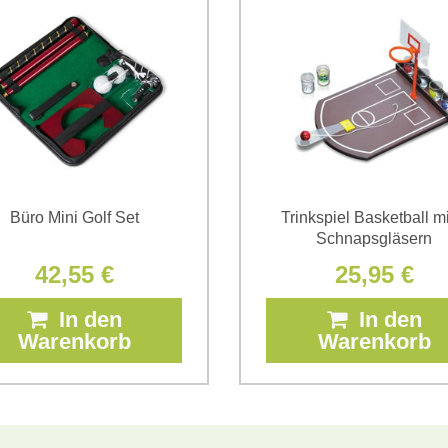
*
(Erforderlich)
*
(Erforderlich)
Büro Mini Golf Set
Trinkspiel Basketball mi
Schnapsgläsern
42,55 €
25,95 €
In den
In den
Warenkorb
Warenkorb