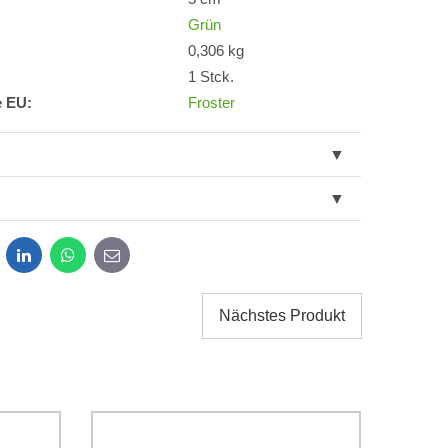
Grün
0,306 kg
1 Stck.
e EU:
Froster
dit
LinkedIn
WhatsApp
E-
mail
Nächstes Produkt
g der im Formular angegebenen personenbezogenen
g einverstanden. Ich habe
*
 Firma Bomba s.r.o. zur Kenntnis genommen.