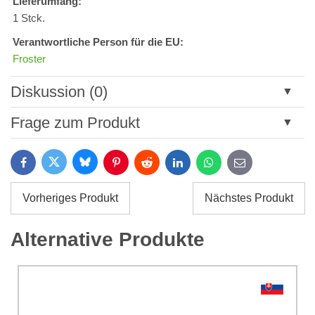
Lieferumfang:
1 Stck.
Verantwortliche Person für die EU:
Froster
Diskussion (0)
Neuer Kommentar
Frage zum Produkt
Titel:
Bluesky
Twitter
Facebook
Pinterest
Reddit
LinkedIn
WhatsApp
E-
mail
*
Name:
Vorheriges Produkt
Nächstes Produkt
*
Name:
*
Alternative Produkte
Ihre E-Mail:
*
Kommentar:
Ihre Frage zum Produkt: