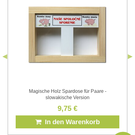
Ich stimme der Verarbeitung der im Formular angegebenen
personenbezogenen Daten zum Zwecke der Absendung
einverstanden. Ich habe die
Datenschutzbedingungen
der Firma
*
(Erforderlich)
*
Bomba s.r.o. zur Kenntnis genommen.
Senden
*
(Erforderlich)
Senden
Magische Holz Spardose für Paare -
slowakische Version
9,75 €
In den Warenkorb