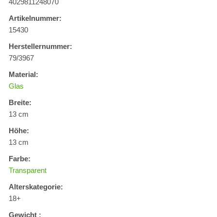
4029811248070
Artikelnummer:
15430
Herstellernummer:
79/3967
Material:
Glas
Breite:
13 cm
Höhe:
13 cm
Farbe:
Transparent
Alterskategorie:
18+
Gewicht :