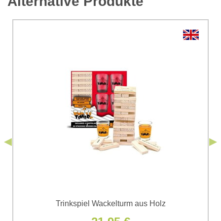
Alternative Produkte
*
Kommentar:
Ihre Frage zum Produkt:
Ich stimme der Verarbeitung der im Formular angegebenen
personenbezogenen Daten zum Zwecke der Absendung
einverstanden. Ich habe die
Datenschutzbedingungen
der Firma
*
(Erforderlich)
*
Bomba s.r.o. zur Kenntnis genommen.
Senden
*
(Erforderlich)
Senden
Trinkspiel Wackelturm aus Holz