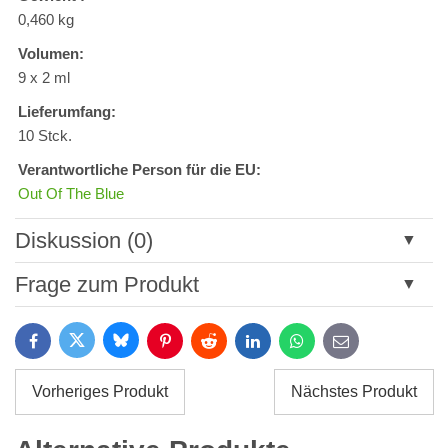
0,460 kg
Volumen:
9 x 2 ml
Lieferumfang:
10 Stck.
Verantwortliche Person für die EU:
Out Of The Blue
Diskussion (0)
Neuer Kommentar
Frage zum Produkt
Titel:
Bluesky
Twitter
Facebook
Pinterest
Reddit
LinkedIn
WhatsApp
E-
mail
*
Name:
Vorheriges Produkt
Nächstes Produkt
*
Name:
*
Ihre E-Mail: