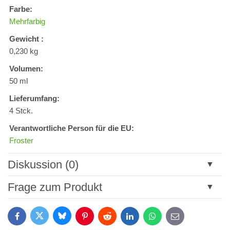
Farbe:
Mehrfarbig
Gewicht :
0,230 kg
Volumen:
50 ml
Lieferumfang:
4 Stck.
Verantwortliche Person für die EU:
Froster
Diskussion (0)
Neuer Kommentar
Frage zum Produkt
Titel:
Bluesky
Twitter
Facebook
Pinterest
Reddit
LinkedIn
WhatsApp
E-
mail