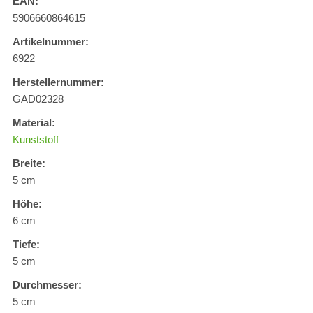
EAN:
5906660864615
Artikelnummer:
6922
Herstellernummer:
GAD02328
Material:
Kunststoff
Breite:
5 cm
Höhe:
6 cm
Tiefe:
5 cm
Durchmesser:
5 cm