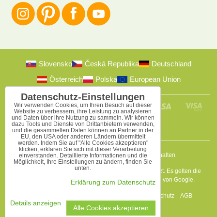
Slovensko
Česká Republika
Deutschland
Österreich
Polska
European Union
Datenschutz-Einstellungen
Wir verwenden Cookies, um Ihren Besuch auf dieser
Website zu verbessern, ihre Leistung zu analysieren
und Daten über ihre Nutzung zu sammeln. Wir können
dazu Tools und Dienste von Drittanbietern verwenden,
und die gesammelten Daten können an Partner in der
EU, den USA oder anderen Ländern übermittelt
werden. Indem Sie auf "Alle Cookies akzeptieren"
klicken, erklären Sie sich mit dieser Verarbeitung
2009-2026 © Bomba s.r.o.
Alle Rechte vorbehalten
einverstanden. Detaillierte Informationen und die
Möglichkeit, Ihre Einstellungen zu ändern, finden Sie
unten.
Diese Seite ist durch reCAPTCHA und Google geschützt. Es gelten die
Datenschutzbestimmungen
a
Nutzungsbedingungen
von Google.
Erklärung zum Datenschutz
Datenschutz-Einstellungen
Erklärung zum Datenschutz
AGB
Details anzeigen
Alle Cookies akzeptieren
Website erstellt mit:
BiznisWeb.sk