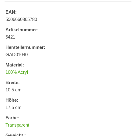
EAN:
5906660865780
Artikelnummer:
6421
Herstellernummer:
GAD01040
Material:
100% Acryl
Breite:
10,5 cm
Höhe:
17,5 cm
Farbe:
Transparent
Gewicht :