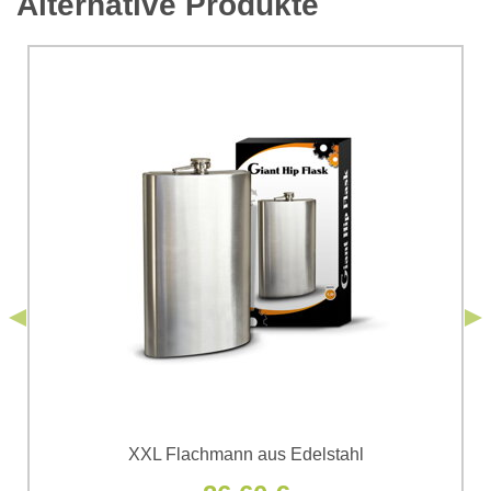
Alternative Produkte
*
Kommentar:
Ihre Frage zum Produkt:
Ich stimme der Verarbeitung der im Formular angegebenen
personenbezogenen Daten zum Zwecke der Absendung
einverstanden. Ich habe die
Datenschutzbedingungen
der Firma
*
(Erforderlich)
*
Bomba s.r.o. zur Kenntnis genommen.
Senden
*
(Erforderlich)
Senden
XXL Flachmann aus Edelstahl