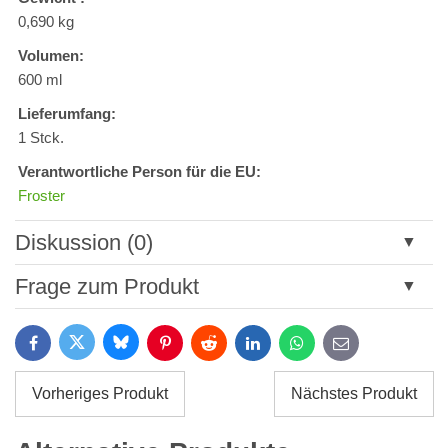
0,690 kg
Volumen:
600 ml
Lieferumfang:
1 Stck.
Verantwortliche Person für die EU:
Froster
Diskussion (0)
Neuer Kommentar
Frage zum Produkt
Titel:
Bluesky
Twitter
Facebook
Pinterest
Reddit
LinkedIn
WhatsApp
E-
mail
*
Name:
Vorheriges Produkt
Nächstes Produkt
*
Name:
*
Ihre E-Mail: