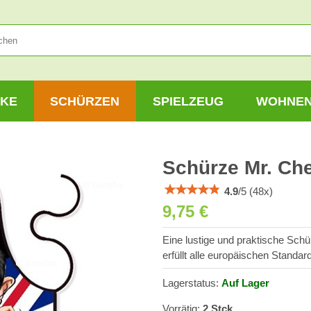
KE
SCHÜRZEN
SPIELZEUG
WOHNE
Schürze Mr. Che
4.9
/
5
(
48
x)
9,75 €
Eine lustige und praktische Schü
erfüllt alle europäischen Standa
Lagerstatus:
Auf Lager
Vorrätig:
2
Stck.