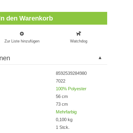
In den Warenkorb
Zur Liste hinzufügen
Watchdog
onen
8592539284980
7022
100% Polyester
56 cm
73 cm
Mehrfarbig
0,100 kg
1 Stck.