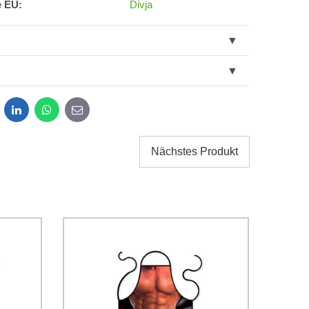
e EU:
Divja
dit
LinkedIn
WhatsApp
E-
mail
Nächstes Produkt
g der im Formular angegebenen personenbezogenen
g einverstanden. Ich habe
*
 Firma Bomba s.r.o. zur Kenntnis genommen.
Senden
Senden