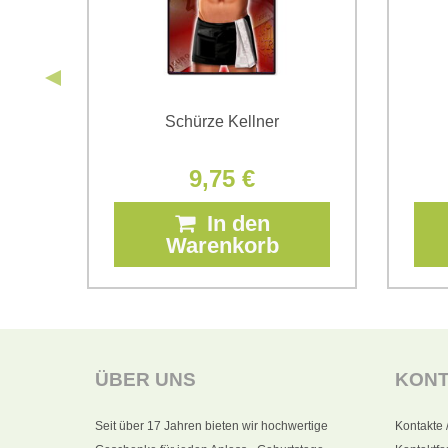
t
Schürze Kellner
9,75 €
In den
Warenkorb
ÜBER UNS
KON
Seit über 17 Jahren bieten wir hochwertige
Kontakte 