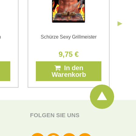
n
Schürze Sexy Grillmeister
Sch
9,75 €
In den
Warenkorb
FOLGEN SIE UNS