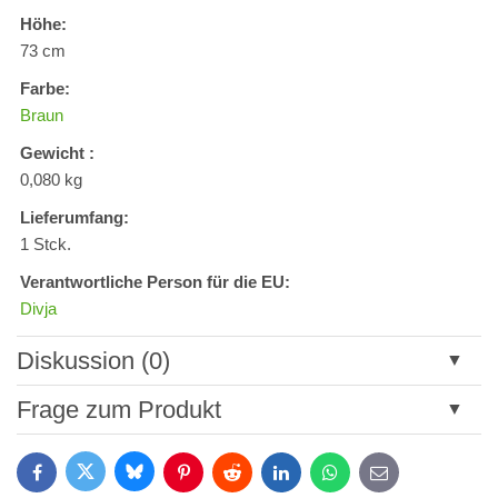
Höhe:
73 cm
Farbe:
Braun
Gewicht :
0,080 kg
Lieferumfang:
1 Stck.
Verantwortliche Person für die EU:
Divja
Diskussion (0)
Neuer Kommentar
Frage zum Produkt
Titel:
Bluesky
Twitter
Facebook
Pinterest
Reddit
LinkedIn
WhatsApp
E-
mail