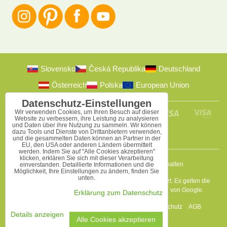
Slovensko
Česká Republika
Deutschland
Österreich
Polska
European Union
Datenschutz-Einstellungen
Wir verwenden Cookies, um Ihren Besuch auf dieser
Website zu verbessern, ihre Leistung zu analysieren
und Daten über ihre Nutzung zu sammeln. Wir können
dazu Tools und Dienste von Drittanbietern verwenden,
und die gesammelten Daten können an Partner in der
EU, den USA oder anderen Ländern übermittelt
werden. Indem Sie auf "Alle Cookies akzeptieren"
klicken, erklären Sie sich mit dieser Verarbeitung
2009-2026 © Bomba s.r.o.
Alle Rechte vorbehalten
einverstanden. Detaillierte Informationen und die
Möglichkeit, Ihre Einstellungen zu ändern, finden Sie
unten.
Diese Seite ist durch reCAPTCHA und Google geschützt. Es gelten die
Datenschutzbestimmungen
a
Nutzungsbedingungen
von Google.
Erklärung zum Datenschutz
Datenschutz-Einstellungen
Erklärung zum Datenschutz
AGB
Details anzeigen
Alle Cookies akzeptieren
Website erstellt mit:
BiznisWeb.sk