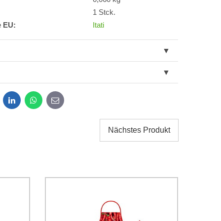
1 Stck.
e EU:
Itati
dit
LinkedIn
WhatsApp
E-
mail
Nächstes Produkt
g der im Formular angegebenen personenbezogenen
g einverstanden. Ich habe
*
 Firma Bomba s.r.o. zur Kenntnis genommen.
Senden
Senden