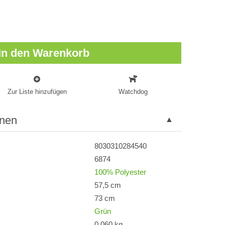
In den Warenkorb
Zur Liste hinzufügen
Watchdog
onen
8030310284540
6874
100% Polyester
57,5 cm
73 cm
Grün
0,060 kg