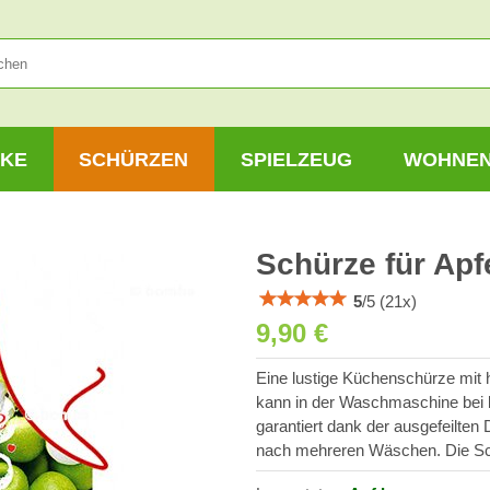
KE
SCHÜRZEN
SPIELZEUG
WOHNE
Schürze für Apf
5
/
5
(
21
x)
9,90 €
Eine lustige Küchenschürze mit 
kann in der Waschmaschine bei 
garantiert dank der ausgefeilten
nach mehreren Wäschen. Die Sch