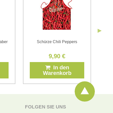
haber
Schürze Chili Peppers
Sch
9,90 €
In den
Warenkorb
FOLGEN SIE UNS