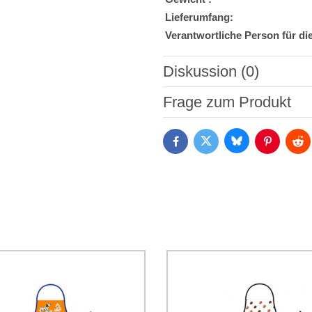
Lieferumfang:
Verantwortliche Person für di
Diskussion (0)
Neuer Kommentar
Frage zum Produkt
Bluesky
Twitter
Facebook
Pinterest
Red
Ich stimme der Verarbeitun
Daten zum Zwecke der Absendun
die
Datenschutzbedingungen
der
*
(Erforderlich)
*
(Erforderlich)