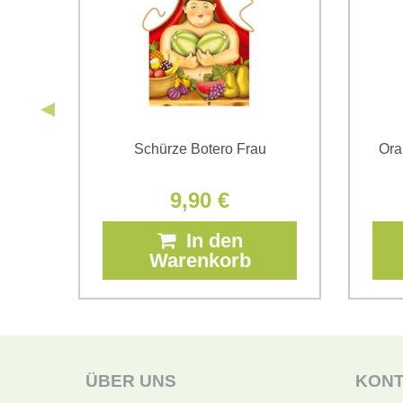
i
Schürze Botero Frau
Ora
9,90 €
In den
Warenkorb
ÜBER UNS
KON