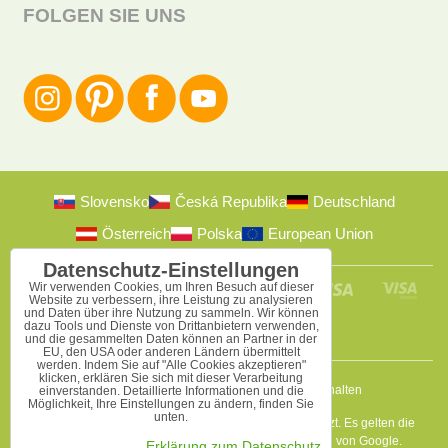
FOLGEN SIE UNS
Slovensko
Česká Republika
Deutschland
Österreich
Polska
European Union
Datenschutz-Einstellungen
Wir verwenden Cookies, um Ihren Besuch auf dieser
Website zu verbessern, ihre Leistung zu analysieren
und Daten über ihre Nutzung zu sammeln. Wir können
dazu Tools und Dienste von Drittanbietern verwenden,
und die gesammelten Daten können an Partner in der
EU, den USA oder anderen Ländern übermittelt
werden. Indem Sie auf "Alle Cookies akzeptieren"
klicken, erklären Sie sich mit dieser Verarbeitung
2009-2026 © Bomba s.r.o.
Alle Rechte vorbehalten
einverstanden. Detaillierte Informationen und die
Möglichkeit, Ihre Einstellungen zu ändern, finden Sie
unten.
Diese Seite ist durch reCAPTCHA und Google geschützt. Es gelten die
Datenschutzbestimmungen
a
Nutzungsbedingungen
von Google.
Erklärung zum Datenschutz