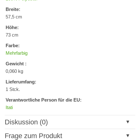
Breite:
57,5 cm
Höhe:
73 cm
Farbe:
Mehrfarbig
Gewicht :
0,060 kg
Lieferumfang:
1 Stck.
Verantwortliche Person für die EU:
Itati
Diskussion (0)
Neuer Kommentar
Frage zum Produkt