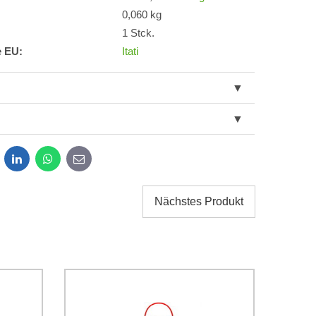
0,060 kg
1 Stck.
e EU:
Itati
dit
LinkedIn
WhatsApp
E-
mail
Nächstes Produkt
g der im Formular angegebenen personenbezogenen
g einverstanden. Ich habe
*
 Firma Bomba s.r.o. zur Kenntnis genommen.
Senden