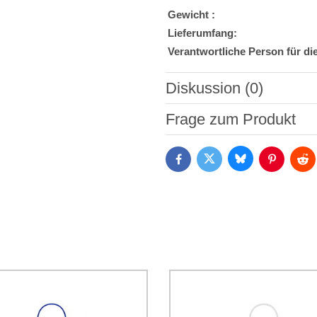
Gewicht :
Lieferumfang:
Verantwortliche Person für di
Diskussion (0)
Neuer Kommentar
Frage zum Produkt
Bluesky
Twitter
Facebook
Pinterest
Red
Ich stimme der Verarbeitun
Daten zum Zwecke der Absendun
die
Datenschutzbedingungen
der
*
(Erforderlich)