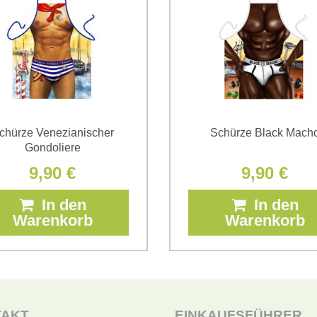
*
(Erforderlich)
chürze Venezianischer
Schürze Black Mach
Gondoliere
9,90 €
9,90 €
In den
In den
Warenkorb
Warenkorb
TAKT
EINKAUFSFÜHRER