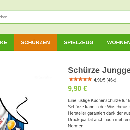
KE
SCHÜRZEN
SPIELZEUG
WOHNE
Schürze Jungge
4.91
/
5
(
46
x)
9,90 €
Eine lustige Küchenschürze für 
Schürze kann in der Waschmasc
Hersteller garantiert dank der a
Druckqualität auch nach mehrer
Normen.