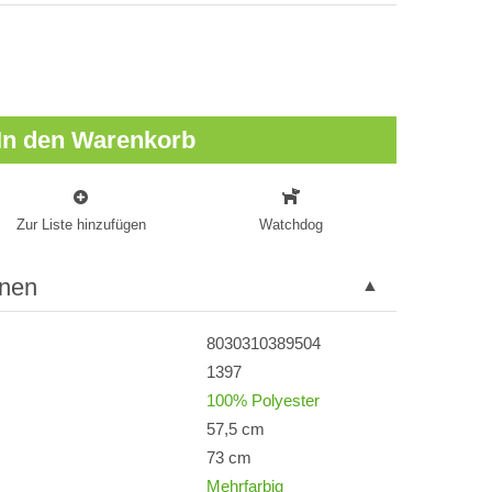
In den Warenkorb
Zur Liste hinzufügen
Watchdog
onen
8030310389504
1397
100% Polyester
57,5 cm
73 cm
Mehrfarbig