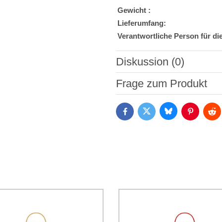
Gewicht :
Lieferumfang:
Verantwortliche Person für di
Diskussion (0)
Neuer Kommentar
Frage zum Produkt
Bluesky
Twitter
Facebook
Pinterest
Red
Ich stimme der Verarbeitun
Daten zum Zwecke der Absendun
die
Datenschutzbedingungen
der
*
(Erforderlich)