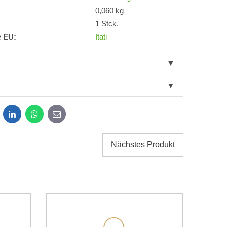
0,060 kg
1 Stck.
e EU:
Itati
dit
LinkedIn
WhatsApp
E-
mail
Nächstes Produkt
g der im Formular angegebenen personenbezogenen
g einverstanden. Ich habe
*
 Firma Bomba s.r.o. zur Kenntnis genommen.
Senden