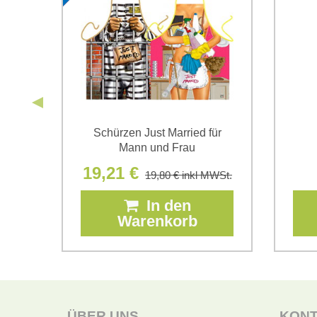
und
Schürzen Just Married für
Mann und Frau
19,21 €
19,80 €
inkl MWSt.
In den
Warenkorb
WSt.
ÜBER UNS
KON