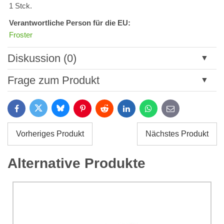
1 Stck.
Verantwortliche Person für die EU:
Froster
Diskussion (0)
Neuer Kommentar
Frage zum Produkt
Titel:
Bluesky
Twitter
Facebook
Pinterest
Reddit
LinkedIn
WhatsApp
E-
mail
*
Name:
Vorheriges Produkt
Nächstes Produkt
*
Name:
*
Alternative Produkte
Ihre E-Mail:
*
Kommentar:
Ihre Frage zum Produkt: