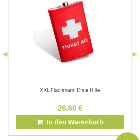
Ich stimme der Verarbeitung der im Formular angegebenen
personenbezogenen Daten zum Zwecke der Absendung
einverstanden. Ich habe die
Datenschutzbedingungen
der Firma
*
(Erforderlich)
*
Bomba s.r.o. zur Kenntnis genommen.
Senden
*
(Erforderlich)
Senden
XXL Flachmann Erste Hilfe
26,60 €
In den Warenkorb