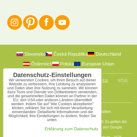
Slovensko
Česká Republika
Deutschland
Österreich
Polska
European Union
Datenschutz-Einstellungen
Wir verwenden Cookies, um Ihren Besuch auf dieser
Website zu verbessern, ihre Leistung zu analysieren
und Daten über ihre Nutzung zu sammeln. Wir können
dazu Tools und Dienste von Drittanbietern verwenden,
und die gesammelten Daten können an Partner in der
EU, den USA oder anderen Ländern übermittelt
werden. Indem Sie auf "Alle Cookies akzeptieren"
klicken, erklären Sie sich mit dieser Verarbeitung
2009-2026 © Bomba s.r.o.
Alle Rechte vorbehalten
einverstanden. Detaillierte Informationen und die
Möglichkeit, Ihre Einstellungen zu ändern, finden Sie
unten.
Diese Seite ist durch reCAPTCHA und Google geschützt. Es gelten die
Datenschutzbestimmungen
a
Nutzungsbedingungen
von Google.
Erklärung zum Datenschutz