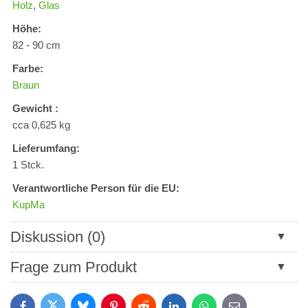
Holz
,
Glas
Höhe:
82 - 90 cm
Farbe:
Braun
Gewicht :
cca 0,625 kg
Lieferumfang:
1 Stck.
Verantwortliche Person für die EU:
KupMa
Diskussion (0)
Neuer Kommentar
Frage zum Produkt
Titel:
Bluesky