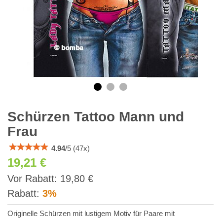
Schürzen Tattoo Mann und
Frau
4.94
/
5
(
47
x)
19,21 €
inkl
Vor Rabatt:
19,80 €
MWSt.
Rabatt:
3%
Originelle Schürzen mit lustigem Motiv für Paare mit