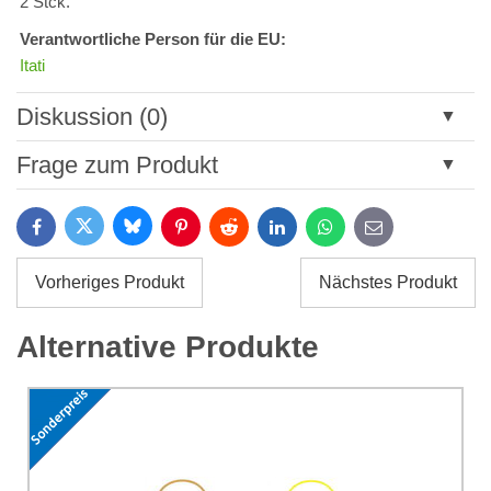
2 Stck.
Verantwortliche Person für die EU:
Itati
Diskussion (0)
Neuer Kommentar
Frage zum Produkt
Titel:
Bluesky
Twitter
Facebook
Pinterest
Reddit
LinkedIn
WhatsApp
E-
mail
*
Name:
Vorheriges Produkt
Nächstes Produkt
*
Name:
*
Alternative Produkte
Ihre E-Mail:
*
Kommentar:
Ihre Frage zum Produkt: