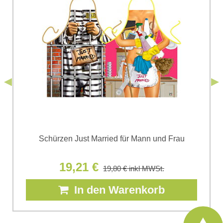
Ich stimme der Verarbeitung der im Formular angegebenen
personenbezogenen Daten zum Zwecke der Absendung
einverstanden. Ich habe die
Datenschutzbedingungen
der Firma
*
(Erforderlich)
*
Bomba s.r.o. zur Kenntnis genommen.
Senden
*
(Erforderlich)
Senden
Schürzen Just Married für Mann und Frau
19,21 €
19,80 €
inkl MWSt.
In den Warenkorb