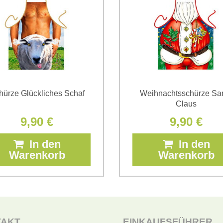
*
(Erforderlich)
hürze Glückliches Schaf
Weihnachtsschürze Sa
Claus
9,90 €
9,90 €
In den
In den
Warenkorb
Warenkorb
TAKT
EINKAUFSFÜHRER