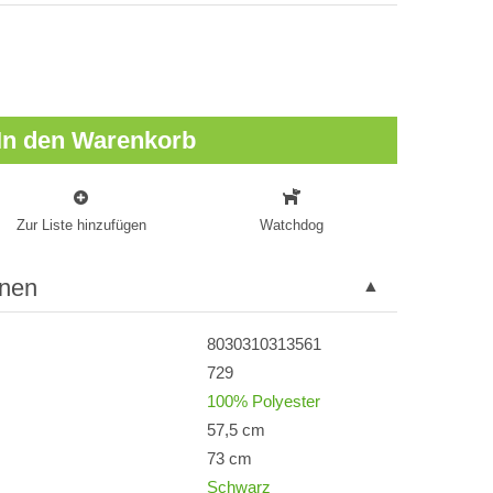
In den Warenkorb
Zur Liste hinzufügen
Watchdog
onen
8030310313561
729
100% Polyester
57,5 cm
73 cm
Schwarz