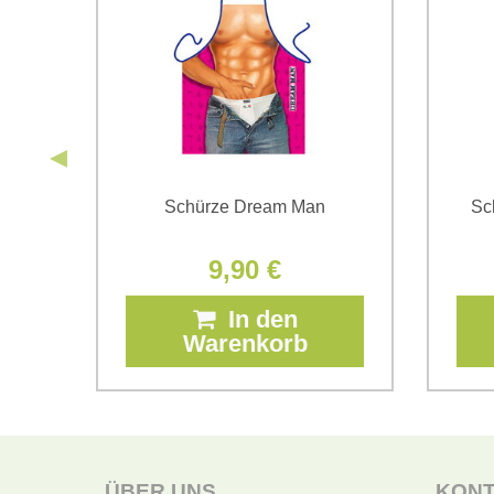
Schürze Dream Man
Sc
9,90 €
In den
Warenkorb
ÜBER UNS
KON