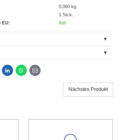
0,060 kg
1 Stck.
e EU:
Itati
dit
LinkedIn
WhatsApp
E-
mail
Nächstes Produkt
g der im Formular angegebenen personenbezogenen
g einverstanden. Ich habe
*
 Firma Bomba s.r.o. zur Kenntnis genommen.
Senden