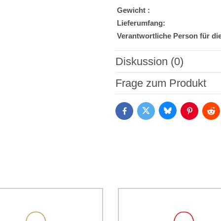
Gewicht :
Lieferumfang:
Verantwortliche Person für di
Diskussion (0)
Neuer Kommentar
Frage zum Produkt
Bluesky
Twitter
Facebook
Pinterest
Red
Ich stimme der Verarbeitun
Daten zum Zwecke der Absendun
die
Datenschutzbedingungen
der
*
(Erforderlich)