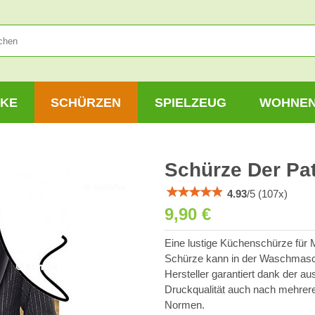
KE
SCHÜRZEN
SPIELZEUG
WOHNE
Schürze Der Pa
4.93
/
5
(
107
x)
9,90 €
Eine lustige Küchenschürze für 
Schürze kann in der Waschmasc
Hersteller garantiert dank der a
Druckqualität auch nach mehrer
Normen.