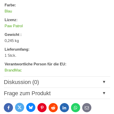
Farbe:
Blau
Lizenz:
Paw Patrol
Gewicht :
0,245 kg
Lieferumfang:
1 Stck.
Verantwortliche Person für die EU:
BrandMac
Diskussion (0)
Neuer Kommentar
Frage zum Produkt
Titel:
Bluesky
Twitter
Facebook
Pinterest
Reddit
LinkedIn
WhatsApp
E-
mail