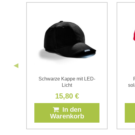
it
Schwarze Kappe mit LED-
tor
Licht
sol
15,80 €
In den
Warenkorb