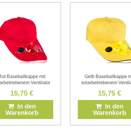
Daten zum Zwecke der Absendun
die
Datenschutzbedingungen
der
*
(Erforderlich)
*
(Erforderlich)
Rot Baseballkappe mit
Gelb Baseballkappe m
arbetriebenem Ventilator
solarbetriebenem Ventil
15,75 €
15,75 €
In den
In den
Warenkorb
Warenkorb