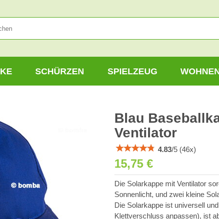
KE
SCHÜRZEN
SPIELZEUG
WOHNE
Blau Baseballk
Ventilator
4.83
/
5
(
46
x)
15,75 €
Die Solarkappe mit Ventilator sor
Sonnenlicht, und zwei kleine Sola
Die Solarkappe ist universell un
Klettverschluss anpassen), ist abe