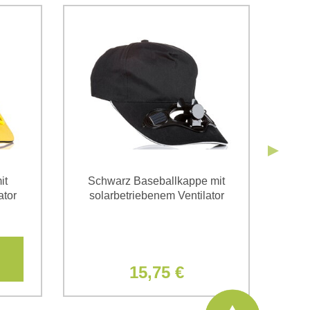
g einverstanden. Ich habe
*
 Firma Bomba s.r.o. zur Kenntnis genommen.
Senden
Senden
it
Schwarz Baseballkappe mit
W
ator
solarbetriebenem Ventilator
so
15,75 €