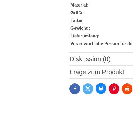
Material:
Größe:
Farbe:
Gewicht :
Lieferumfang:
Verantwortliche Person für di
Diskussion (0)
Neuer Kommentar
Frage zum Produkt
Bluesky
Twitter
Facebook
Pinterest
Red
Ich stimme der Verarbeitun