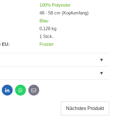
100% Polyester
48 - 58 cm (Kopfumfang)
Blau
0,128 kg
1 Stck.
e EU:
Froster
dit
LinkedIn
WhatsApp
E-
mail
Nächstes Produkt
g der im Formular angegebenen personenbezogenen