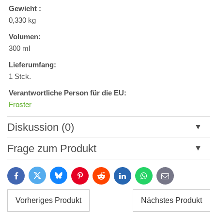
Gewicht :
0,330 kg
Volumen:
300 ml
Lieferumfang:
1 Stck.
Verantwortliche Person für die EU:
Froster
Diskussion (0)
Neuer Kommentar
Frage zum Produkt
Titel:
Bluesky
Twitter
Facebook
Pinterest
Reddit
LinkedIn
WhatsApp
E-
mail
*
Name:
Vorheriges Produkt
Nächstes Produkt
*
Name: