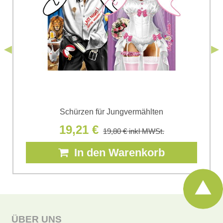
einverstanden. Ich habe die
Datenschutzbedingungen
der Firma
*
(Erforderlich)
*
Bomba s.r.o. zur Kenntnis genommen.
Senden
*
(Erforderlich)
Senden
Schürzen für Jungvermählten
19,21 €
19,80 €
inkl MWSt.
In den Warenkorb
ÜBER UNS