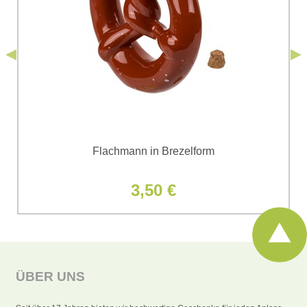
einverstanden. Ich habe die
Datenschutzbedingungen
der Firma
*
(Erforderlich)
*
Bomba s.r.o. zur Kenntnis genommen.
Senden
*
(Erforderlich)
Senden
Flachmann in Brezelform
3,50 €
ÜBER UNS