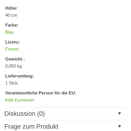
Höhe:
40 cm
Farbe:
Blau
Lizenz:
Frozen
Gewicht :
0,050 kg
Lieferumfang:
1 Stck.
Verantwortliche Person für die EU:
Kids Euroswan
Diskussion (0)
Neuer Kommentar
Frage zum Produkt