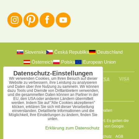
Slovensko
Česká Republika
Deutschland
Österreich
Polska
European Union
Datenschutz-Einstellungen
Wir verwenden Cookies, um Ihren Besuch auf dieser
Website zu verbessern, ihre Leistung zu analysieren
und Daten über ihre Nutzung zu sammeln. Wir können
dazu Tools und Dienste von Drittanbietern verwenden,
und die gesammelten Daten können an Partner in der
EU, den USA oder anderen Ländern übermittelt
werden. Indem Sie auf "Alle Cookies akzeptieren"
klicken, erklären Sie sich mit dieser Verarbeitung
2009-2026 © Bomba s.r.o.
Alle Rechte vorbehalten
einverstanden. Detaillierte Informationen und die
Möglichkeit, Ihre Einstellungen zu ändern, finden Sie
unten.
Diese Seite ist durch reCAPTCHA und Google geschützt. Es gelten die
Datenschutzbestimmungen
a
Nutzungsbedingungen
von Google.
Erklärung zum Datenschutz
Datenschutz-Einstellungen
Erklärung zum Datenschutz
AGB