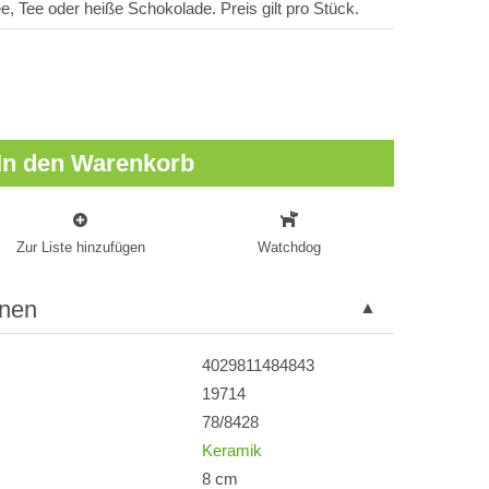
e, Tee oder heiße Schokolade. Preis gilt pro Stück.
In den Warenkorb
Zur Liste hinzufügen
Watchdog
onen
4029811484843
19714
78/8428
Keramik
8 cm