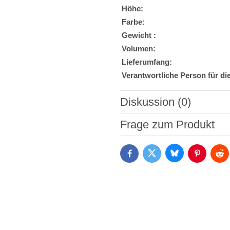
Höhe:
Farbe:
Gewicht :
Volumen:
Lieferumfang:
Verantwortliche Person für di
Diskussion (0)
Neuer Kommentar
Frage zum Produkt
Bluesky
Twitter
Facebook
Pinterest
Red
Ich stimme der Verarbeitun