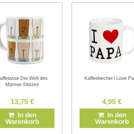
Daten zum Zwecke der Absendun
die
Datenschutzbedingungen
der
*
(Erforderlich)
*
(Erforderlich)
affetasse Die Welt des
Kaffeebecher I Love P
Männer-Stolzes
13,75 €
4,95 €
In den
In den
Warenkorb
Warenkorb