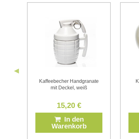
ate
Kaffeebecher Handgranate
K
mit Deckel, weiß
15,20 €
In den
Warenkorb