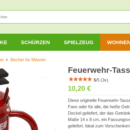
KE
SCHÜRZEN
SPIELZEUG
WOHNE
er
Becher für Männer
Feuerwehr-Tasse
5
/
5
(
3
x)
10,20 €
Diese originelle Feuerwehr-Tass
Fans oder für alle, die heiße Ge
Deckel geliefert, der das Getränk
Maße 14 x 8 cm, ein Fassungsv
geliefert. Ideal zum Verschenke