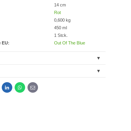
14 cm
Rot
0,600 kg
450 ml
1 Stck.
e EU:
Out Of The Blue
dit
LinkedIn
WhatsApp
E-
mail
g der im Formular angegebenen personenbezogenen