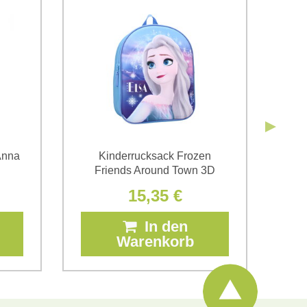
 Firma Bomba s.r.o. zur Kenntnis genommen.
Senden
Senden
Anna
Kinderrucksack Frozen
Ru
Friends Around Town 3D
15,35 €
In den
Warenkorb