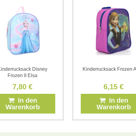
die
Datenschutzbedingungen
der
*
(Erforderlich)
*
(Erforderlich)
inderrucksack Disney
Kinderrucksack Frozen 
Frozen II Elsa
7,80 €
6,15 €
In den
In den
Warenkorb
Warenkorb