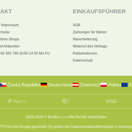
TAKT
EINKAUFSFÜHRER
/ Impressum
AGB
rmular
Zahlungen für Waren
nline-Shops
Warenlieferung
nd Antworten
Widerruf des Vertrags
48 300 786 (9:00-14:00 Mo-Fr)
Reklamationen
Datenschutz
Česká Republika
Deutschland
Österreich
Polska
E
2009-2026 © Bomba s.r.o.
Alle Rechte vorbehalten
APTCHA und Google geschützt. Es gelten die
Datenschutzbestimmungen
a
Nutzung