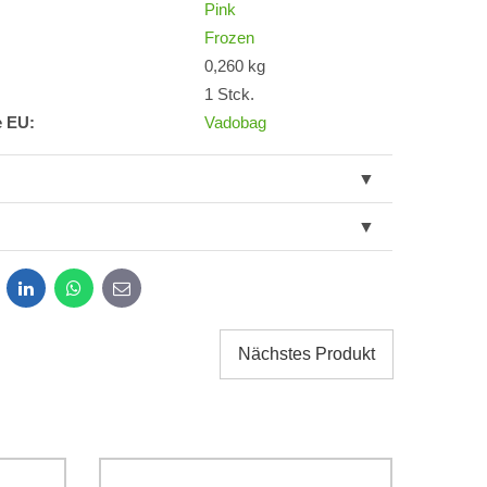
Pink
Frozen
0,260 kg
1 Stck.
e EU:
Vadobag
dit
LinkedIn
WhatsApp
E-
mail
Nächstes Produkt
g der im Formular angegebenen personenbezogenen
g einverstanden. Ich habe
*