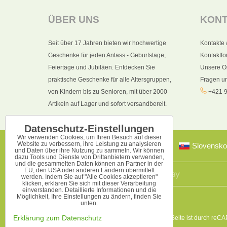
ÜBER UNS
KON
Seit über 17 Jahren bieten wir hochwertige
Kontakte 
Geschenke für jeden Anlass - Geburtstage,
Kontaktfo
Feiertage und Jubiläen. Entdecken Sie
Unsere O
praktische Geschenke für alle Altersgruppen,
Fragen u
von Kindern bis zu Senioren, mit über 2000
+421 9
Artikeln auf Lager und sofort versandbereit.
Datenschutz-Einstellungen
Wir verwenden Cookies, um Ihren Besuch auf dieser
Website zu verbessern, ihre Leistung zu analysieren
Slovensko
und Daten über ihre Nutzung zu sammeln. Wir können
dazu Tools und Dienste von Drittanbietern verwenden,
und die gesammelten Daten können an Partner in der
EU, den USA oder anderen Ländern übermittelt
werden. Indem Sie auf "Alle Cookies akzeptieren"
klicken, erklären Sie sich mit dieser Verarbeitung
einverstanden. Detaillierte Informationen und die
Möglichkeit, Ihre Einstellungen zu ändern, finden Sie
unten.
Diese Seite ist durch reC
Erklärung zum Datenschutz