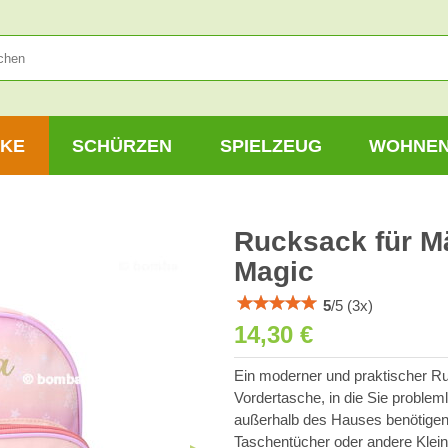
KE
SCHÜRZEN
SPIELZEUG
WOHNE
Rucksack für Mä
Magic
5
/
5
(
3
x)
14,30 €
Ein moderner und praktischer Ru
Vordertasche, in die Sie problem
außerhalb des Hauses benötigen.
Taschentücher oder andere Kleini