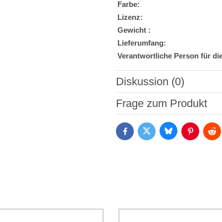
Farbe:
Lizenz:
Gewicht :
Lieferumfang:
Verantwortliche Person für di
Diskussion (0)
Neuer Kommentar
Frage zum Produkt
Bluesky
Twitter
Facebook
Pinterest
Red
Ich stimme der Verarbeitun
Daten zum Zwecke der Absendun