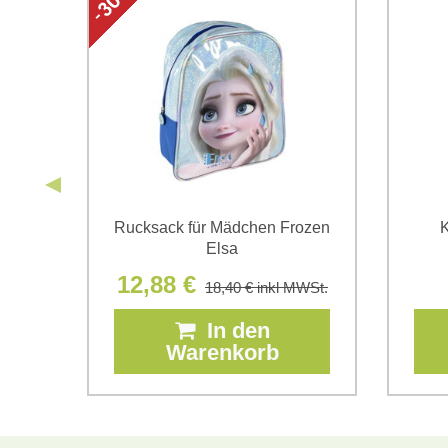
y
Rucksack für Mädchen Frozen
K
r
Elsa
12,88 €
18,40 €
inkl MWSt.
In den
Warenkorb