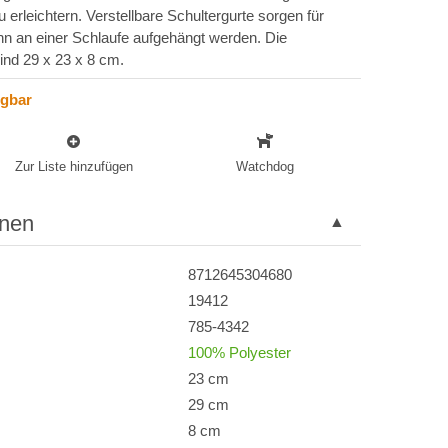
rleichtern. Verstellbare Schultergurte sorgen für
n an einer Schlaufe aufgehängt werden. Die
d 29 x 23 x 8 cm.
ügbar
Zur Liste hinzufügen
Watchdog
onen
8712645304680
19412
785-4342
100% Polyester
23 cm
29 cm
8 cm