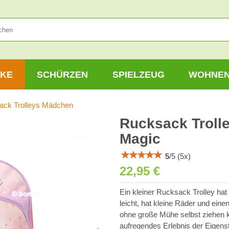
KE
SCHÜRZEN
SPIELZEUG
WOHNE
ack Trolleys Mädchen
Rucksack Trolle
Magic
5
/
5
(
5
x)
22,95 €
Ein kleiner Rucksack Trolley hat
leicht, hat kleine Räder und ein
ohne große Mühe selbst ziehen 
aufregendes Erlebnis der Eigens