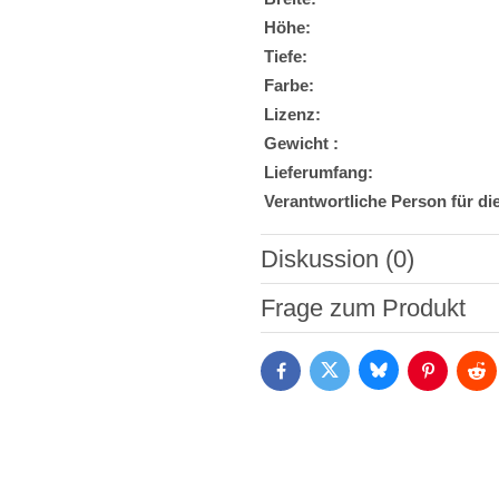
Höhe:
Tiefe:
Farbe:
Lizenz:
Gewicht :
Lieferumfang:
Verantwortliche Person für di
Diskussion (0)
Neuer Kommentar
Frage zum Produkt
Bluesky
Twitter
Facebook
Pinterest
Red