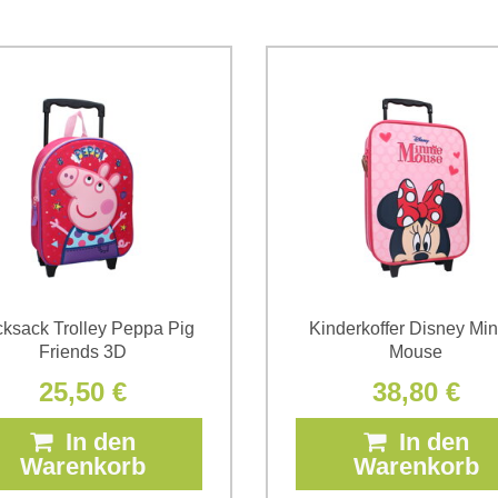
Ich stimme der Verarbeitun
Daten zum Zwecke der Absendun
die
Datenschutzbedingungen
der
*
(Erforderlich)
*
(Erforderlich)
ksack Trolley Peppa Pig
Kinderkoffer Disney Min
Friends 3D
Mouse
25,50 €
38,80 €
In den
In den
Warenkorb
Warenkorb