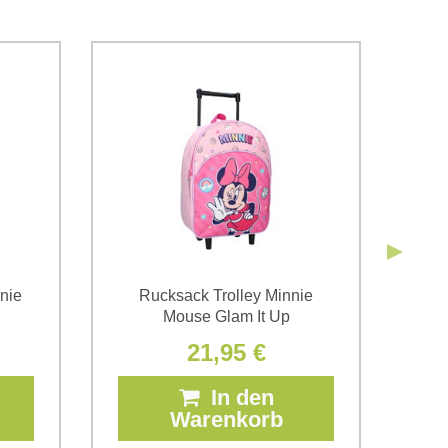
g der im Formular angegebenen personenbezogenen
g einverstanden. Ich habe
*
 Firma Bomba s.r.o. zur Kenntnis genommen.
Senden
Senden
nie
Rucksack Trolley Minnie
Ki
Mouse Glam It Up
31
21,95 €
In den
Warenkorb