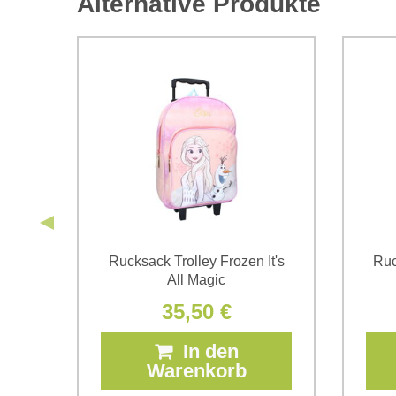
Alternative Produkte
ers
Rucksack Trolley Frozen It's
Ruc
All Magic
35,50 €
In den
Warenkorb