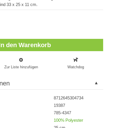
d 33 x 25 x 11 cm.
In den Warenkorb
Zur Liste hinzufügen
Watchdog
onen
8712645304734
19387
785-4347
100% Polyester
25 cm