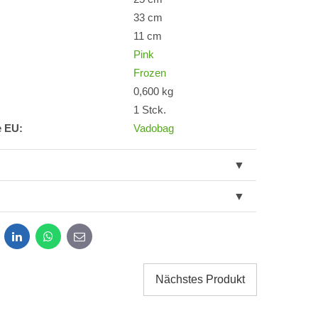
33 cm
11 cm
Pink
Frozen
0,600 kg
1 Stck.
e EU:
Vadobag
dit
LinkedIn
WhatsApp
E-
mail
Nächstes Produkt