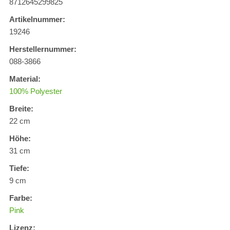
8712645299825
Artikelnummer:
19246
Herstellernummer:
088-3866
Material:
100% Polyester
Breite:
22 cm
Höhe:
31 cm
Tiefe:
9 cm
Farbe:
Pink
Lizenz: