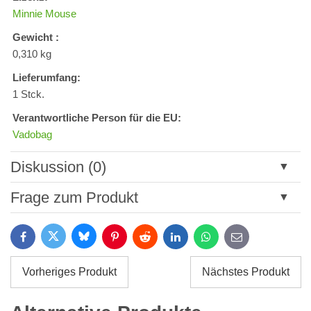
Minnie Mouse
Gewicht :
0,310 kg
Lieferumfang:
1 Stck.
Verantwortliche Person für die EU:
Vadobag
Diskussion (0)
Neuer Kommentar
Frage zum Produkt
Titel:
Bluesky
Twitter
Facebook
Pinterest
Reddit
LinkedIn
WhatsApp
E-
mail
*
Name:
Vorheriges Produkt
Nächstes Produkt
*
Name:
*
Ihre E-Mail: