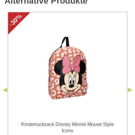
Alternative Produkte
*
Kommentar:
Ihre Frage zum Produkt:
Ich stimme der Verarbeitung der im Formular angegebenen
personenbezogenen Daten zum Zwecke der Absendung
einverstanden. Ich habe die
Datenschutzbedingungen
der Firma
*
(Erforderlich)
*
Bomba s.r.o. zur Kenntnis genommen.
Senden
*
(Erforderlich)
Senden
Kinderrucksack Disney Minnie Mouse Style
Icons