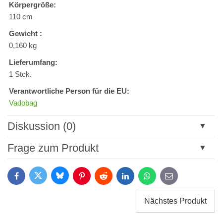
Körpergröße:
110 cm
Gewicht :
0,160 kg
Lieferumfang:
1 Stck.
Verantwortliche Person für die EU:
Vadobag
Diskussion (0)
Neuer Kommentar
Frage zum Produkt
Titel:
Bluesky
Twitter
Facebook
Pinterest
Reddit
LinkedIn
WhatsApp
E-
mail
*
Name:
Nächstes Produkt
*
Name: