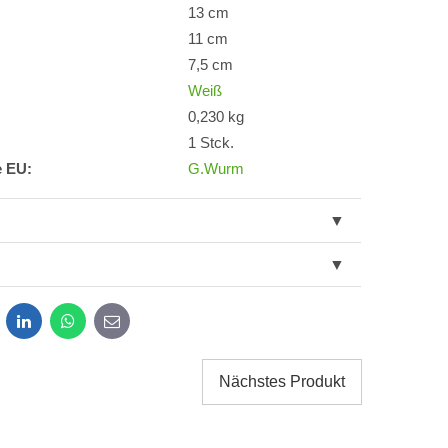
13 cm
11 cm
7,5 cm
Weiß
0,230 kg
1 Stck.
e EU:
G.Wurm
dit
LinkedIn
WhatsApp
E-
mail
Nächstes Produkt