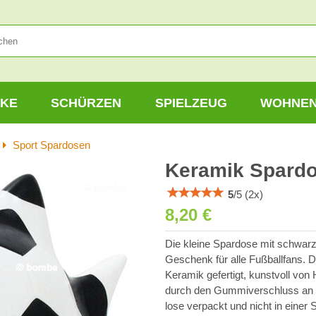
KE
SCHÜRZEN
SPIELZEUG
WOHNE
Sport Spardosen
Keramik Spardo
5
/
5
(
2
x)
8,20 €
Die kleine Spardose mit schwarz
Geschenk für alle Fußballfans. D
Keramik gefertigt, kunstvoll von
durch den Gummiverschluss an de
lose verpackt und nicht in einer S