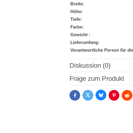
Breite:
Höhe:
Tiefe:
Farbe:
Gewicht :
Lieferumfang:
Verantwortliche Person für di
Diskussion (0)
Neuer Kommentar
Frage zum Produkt
Bluesky
Twitter
Facebook
Pinterest
Red