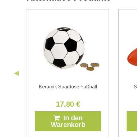
er
Keramik Spardose Fußball
S
17,80 €
In den
Warenkorb