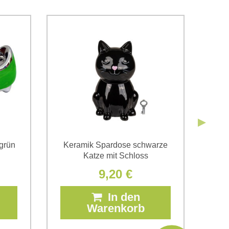
g der im Formular angegebenen personenbezogenen
g einverstanden. Ich habe
*
 Firma Bomba s.r.o. zur Kenntnis genommen.
Senden
Senden
grün
Keramik Spardose schwarze
Katze mit Schloss
9,20 €
In den
Warenkorb