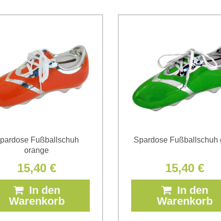
Ich stimme der Verarbeitun
Daten zum Zwecke der Absendun
die
Datenschutzbedingungen
der
*
(Erforderlich)
*
(Erforderlich)
pardose Fußballschuh
Spardose Fußballschuh 
orange
15,40 €
15,40 €
In den
In den
Warenkorb
Warenkorb