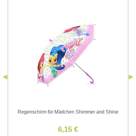
Ihre Frage zum Produkt:
Ich stimme der Verarbeitung der im Formular angegebenen
personenbezogenen Daten zum Zwecke der Absendung
einverstanden. Ich habe die
Datenschutzbedingungen
der Firma
*
(Erforderlich)
*
Bomba s.r.o. zur Kenntnis genommen.
Senden
*
(Erforderlich)
Senden
Regenschirm für Mädchen Shimmer and Shine
6,15 €