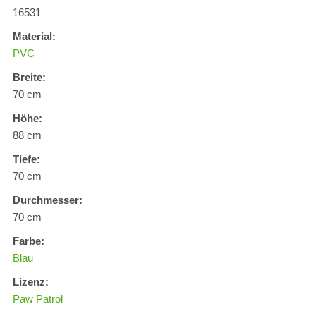
16531
Material:
PVC
Breite:
70 cm
Höhe:
88 cm
Tiefe:
70 cm
Durchmesser:
70 cm
Farbe:
Blau
Lizenz:
Paw Patrol