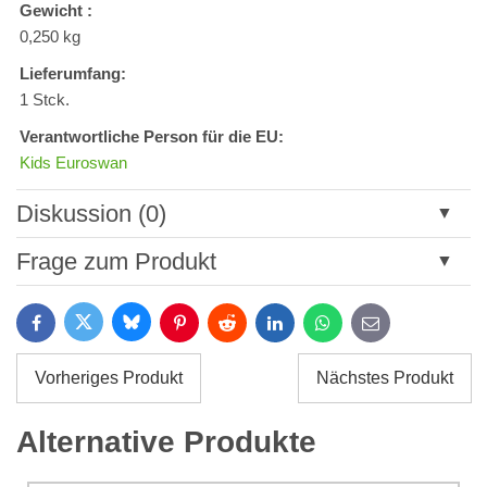
Gewicht :
0,250 kg
Lieferumfang:
1 Stck.
Verantwortliche Person für die EU:
Kids Euroswan
Diskussion (0)
Neuer Kommentar
Frage zum Produkt
Titel:
Bluesky
Twitter
Facebook
Pinterest
Reddit
LinkedIn
WhatsApp
E-
mail
*
Name:
Vorheriges Produkt
Nächstes Produkt
*
Name:
*
Alternative Produkte
Ihre E-Mail:
*
Kommentar: