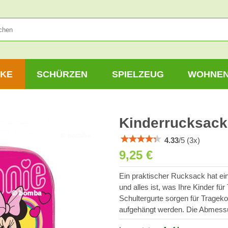
KE
SCHÜRZEN
SPIELZEUG
WOHNE
Kinderrucksack
4.33
/
5
(
3
x)
9,25 €
Ein praktischer Rucksack hat ei
und alles ist, was Ihre Kinder f
Schultergurte sorgen für Tragek
aufgehängt werden. Die Abmess