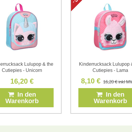
*
(Erforderlich)
*
(Erforderlich)
errucksack Lulupop & the
Kinderrucksack Lulupop 
Cutiepies - Unicorn
Cutiepies - Lama
8,10 €
16,20 €
16,20 €
inkl M
In den
In den
Warenkorb
Warenkorb