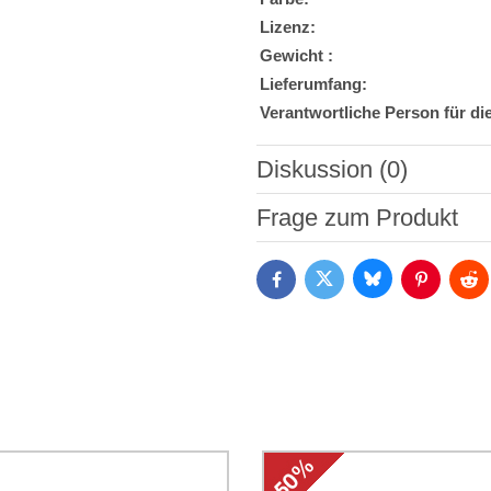
Lizenz:
Gewicht :
Lieferumfang:
Verantwortliche Person für di
Diskussion (0)
Neuer Kommentar
Frage zum Produkt
Bluesky
Twitter
Facebook
Pinterest
Red
Ich stimme der Verarbeitun
Daten zum Zwecke der Absendun
die
Datenschutzbedingungen
der