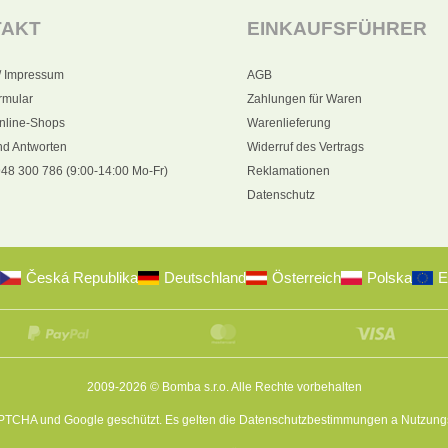
TAKT
EINKAUFSFÜHRER
/ Impressum
AGB
rmular
Zahlungen für Waren
nline-Shops
Warenlieferung
nd Antworten
Widerruf des Vertrags
48 300 786 (9:00-14:00 Mo-Fr)
Reklamationen
Datenschutz
Česká Republika
Deutschland
Österreich
Polska
E
2009-2026 © Bomba s.r.o.
Alle Rechte vorbehalten
APTCHA und Google geschützt. Es gelten die
Datenschutzbestimmungen
a
Nutzung