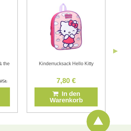
Senden
Senden
& the
Kinderrucksack Hello Kitty
3D
7,80 €
WSt.
In den
Warenkorb