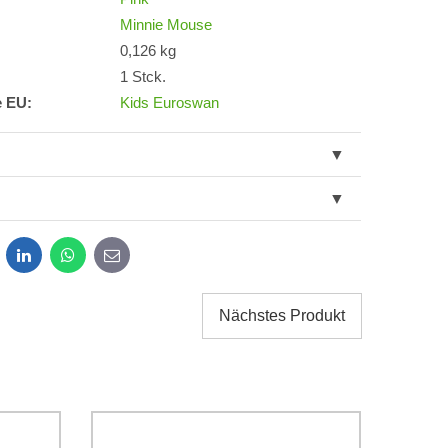
Minnie Mouse
0,126 kg
1 Stck.
e EU:
Kids Euroswan
dit
LinkedIn
WhatsApp
E-
mail
Nächstes Produkt
g der im Formular angegebenen personenbezogenen
g einverstanden. Ich habe
*
 Firma Bomba s.r.o. zur Kenntnis genommen.