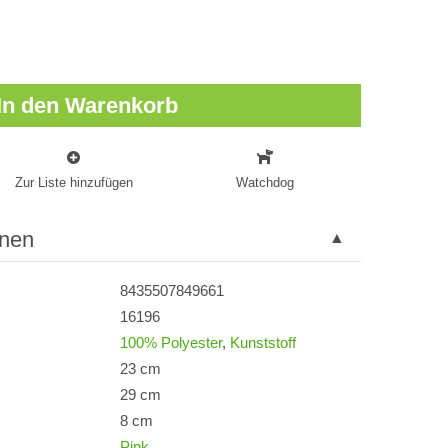
In den Warenkorb
Zur Liste hinzufügen
Watchdog
onen
8435507849661
16196
100% Polyester
,
Kunststoff
23 cm
29 cm
8 cm
Pink