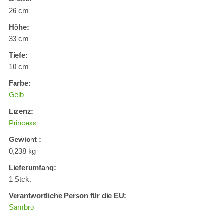
26 cm
Höhe:
33 cm
Tiefe:
10 cm
Farbe:
Gelb
Lizenz:
Princess
Gewicht :
0,238 kg
Lieferumfang:
1 Stck.
Verantwortliche Person für die EU:
Sambro