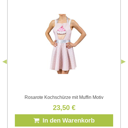
Ich stimme der Verarbeitung der im Formular angegebenen
personenbezogenen Daten zum Zwecke der Absendung
einverstanden. Ich habe die
Datenschutzbedingungen
der Firma
*
(Erforderlich)
*
Bomba s.r.o. zur Kenntnis genommen.
Senden
*
(Erforderlich)
Senden
Rosarote Kochschürze mit Muffin Motiv
23,50 €
In den Warenkorb