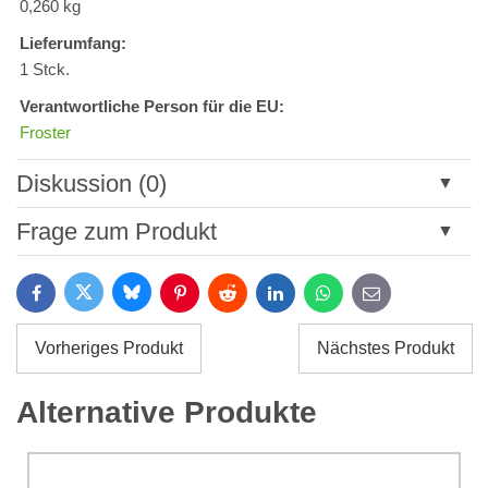
0,260 kg
Lieferumfang:
1 Stck.
Verantwortliche Person für die EU:
Froster
Diskussion (0)
Neuer Kommentar
Frage zum Produkt
Titel:
Bluesky
Twitter
Facebook
Pinterest
Reddit
LinkedIn
WhatsApp
E-
mail
*
Name:
Vorheriges Produkt
Nächstes Produkt
*
Name:
*
Alternative Produkte
Ihre E-Mail:
*
Kommentar:
Ihre Frage zum Produkt: