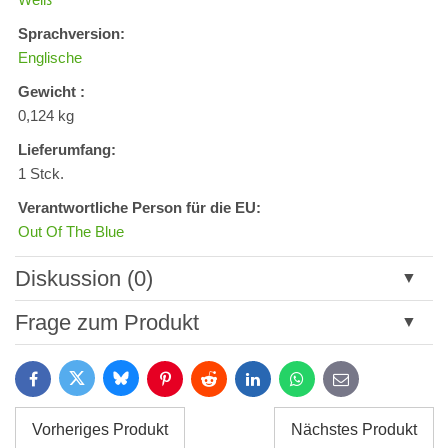
Sprachversion:
Englische
Gewicht :
0,124 kg
Lieferumfang:
1 Stck.
Verantwortliche Person für die EU:
Out Of The Blue
Diskussion (0)
Neuer Kommentar
Frage zum Produkt
Titel:
Bluesky
Twitter
Facebook
Pinterest
Reddit
LinkedIn
WhatsApp
E-
mail
*
Name:
Vorheriges Produkt
Nächstes Produkt
*
Name: