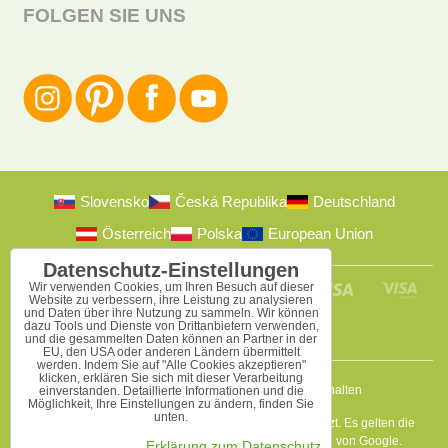
FOLGEN SIE UNS
Slovensko
Česká Republika
Deutschland
Österreich
Polska
European Union
Datenschutz-Einstellungen
Wir verwenden Cookies, um Ihren Besuch auf dieser
Website zu verbessern, ihre Leistung zu analysieren
und Daten über ihre Nutzung zu sammeln. Wir können
dazu Tools und Dienste von Drittanbietern verwenden,
und die gesammelten Daten können an Partner in der
EU, den USA oder anderen Ländern übermittelt
werden. Indem Sie auf "Alle Cookies akzeptieren"
klicken, erklären Sie sich mit dieser Verarbeitung
2009-2026 © Bomba s.r.o.
Alle Rechte vorbehalten
einverstanden. Detaillierte Informationen und die
Möglichkeit, Ihre Einstellungen zu ändern, finden Sie
unten.
Diese Seite ist durch reCAPTCHA und Google geschützt. Es gelten die
Datenschutzbestimmungen
a
Nutzungsbedingungen
von Google.
Erklärung zum Datenschutz