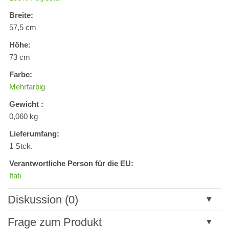
Breite:
57,5 cm
Höhe:
73 cm
Farbe:
Mehrfarbig
Gewicht :
0,060 kg
Lieferumfang:
1 Stck.
Verantwortliche Person für die EU:
Itati
Diskussion (0)
Neuer Kommentar
Frage zum Produkt