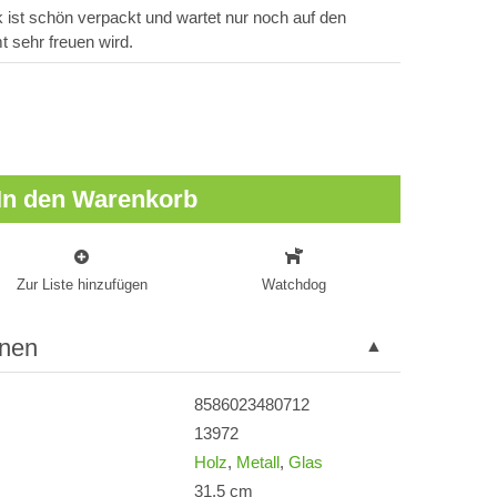
 ist schön verpackt und wartet nur noch auf den
t sehr freuen wird.
In den Warenkorb
Zur Liste hinzufügen
Watchdog
onen
8586023480712
13972
Holz
,
Metall
,
Glas
31,5 cm