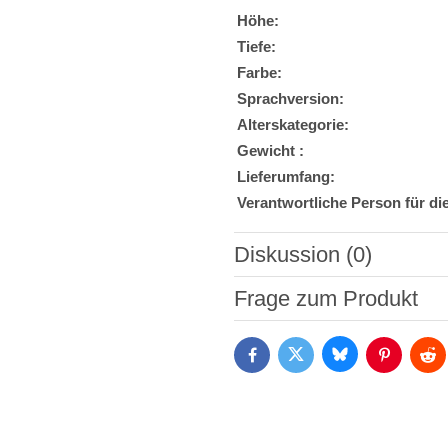
Höhe:
Tiefe:
Farbe:
Sprachversion:
Alterskategorie:
Gewicht :
Lieferumfang:
Verantwortliche Person für di
Diskussion (0)
Neuer Kommentar
Frage zum Produkt
Bluesky
Twitter
Facebook
Pinterest
Red