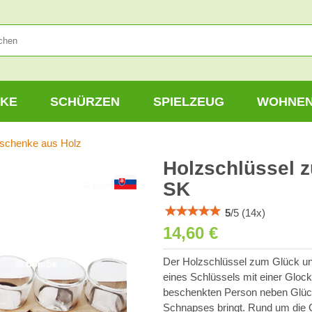
KE
SCHÜRZEN
SPIELZEUG
WOHNE
schenke aus Holz
Holzschlüssel 
SK
5
/
5
(
14
x)
14,60 €
Der Holzschlüssel zum Glück und
eines Schlüssels mit einer Glock
beschenkten Person neben Glüc
Schnapses bringt. Rund um die Gl