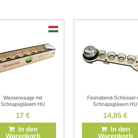
Ich stimme der Verarbeitun
Daten zum Zwecke der Absendun
die
Datenschutzbedingungen
der
*
(Erforderlich)
*
(Erforderlich)
Wasserwaage mit
Feierabend-Schlüssel 
Schnapsgläsern HU
Schnapsgläsern HU
17 €
14,85 €
In den
In den
Warenkorb
Warenkorb