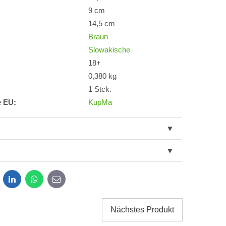
9 cm
14,5 cm
Braun
Slowakische
18+
0,380 kg
1 Stck.
e EU:
KupMa
dit
LinkedIn
WhatsApp
E-
mail
Nächstes Produkt