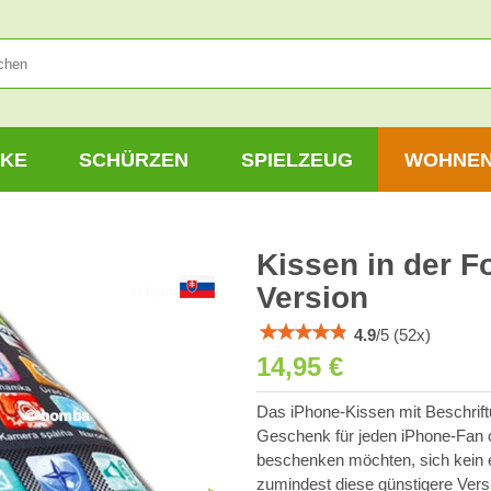
KE
SCHÜRZEN
SPIELZEUG
WOHNE
Kissen in der 
Version
4.9
/
5
(
52
x)
14,95 €
Das iPhone-Kissen mit Beschrift
Geschenk für jeden iPhone-Fan od
beschenken möchten, sich kein e
zumindest diese günstigere Vers