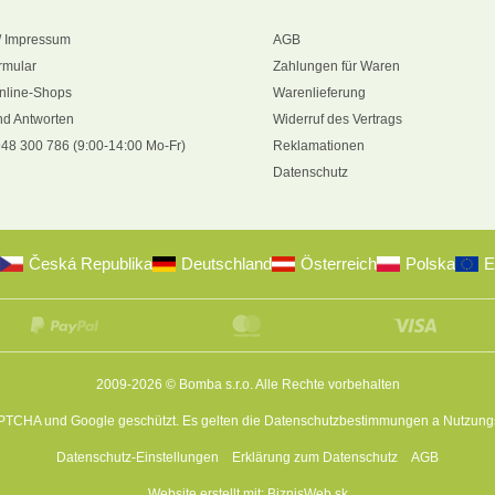
/ Impressum
AGB
rmular
Zahlungen für Waren
nline-Shops
Warenlieferung
nd Antworten
Widerruf des Vertrags
48 300 786 (9:00-14:00 Mo-Fr)
Reklamationen
Datenschutz
Česká Republika
Deutschland
Österreich
Polska
E
2009-2026 © Bomba s.r.o.
Alle Rechte vorbehalten
APTCHA und Google geschützt. Es gelten die
Datenschutzbestimmungen
a
Nutzung
Datenschutz-Einstellungen
Erklärung zum Datenschutz
AGB
Website erstellt mit:
BiznisWeb.sk