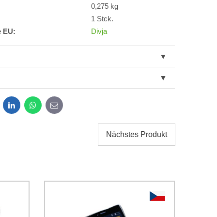
0,275 kg
1 Stck.
e EU:
Divja
dit
LinkedIn
WhatsApp
E-
mail
Nächstes Produkt
g der im Formular angegebenen personenbezogenen
g einverstanden. Ich habe
*
 Firma Bomba s.r.o. zur Kenntnis genommen.
Senden
Senden