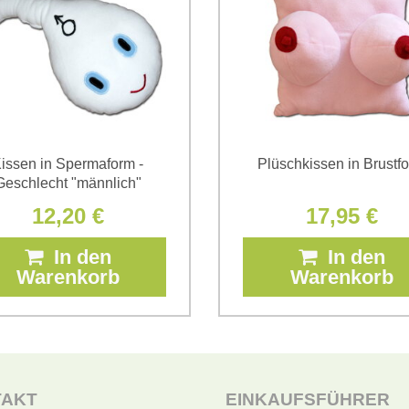
issen in Spermaform -
Plüschkissen in Brustf
Geschlecht "männlich"
12,20 €
17,95 €
In den
In den
Warenkorb
Warenkorb
TAKT
EINKAUFSFÜHRER