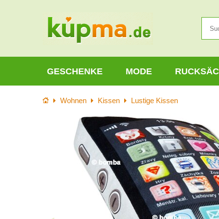
GESCHENKE
MODE
RUCKSÄC
Startseite
Wohnen
Kissen
Lustige Kissen