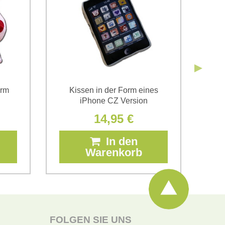
orm
Kissen in der Form eines
Pl
iPhone CZ Version
14,95 €
In den
Warenkorb
FOLGEN SIE UNS