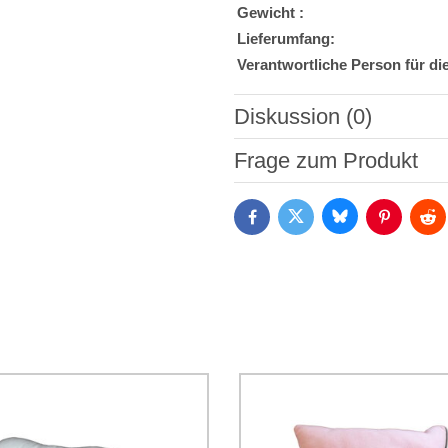
Gewicht :
Lieferumfang:
Verantwortliche Person für di
Diskussion (0)
Neuer Kommentar
Frage zum Produkt
Bluesky
Twitter
Facebook
Pinterest
Red
Ich stimme der Verarbeitun
Daten zum Zwecke der Absendun
die
Datenschutzbedingungen
der
*
(Erforderlich)
*
(Erforderlich)