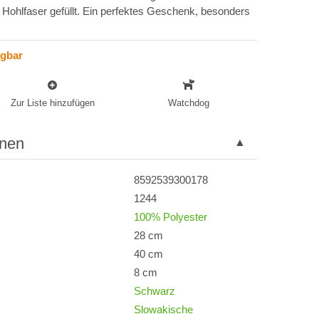
t Hohlfaser gefüllt. Ein perfektes Geschenk, besonders
ügbar
Zur Liste hinzufügen
Watchdog
onen
8592539300178
1244
100% Polyester
28 cm
40 cm
8 cm
Schwarz
Slowakische