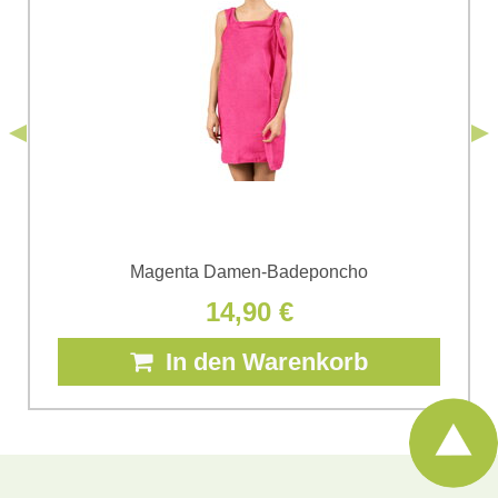
personenbezogenen Daten zum Zwecke der Absendung
einverstanden. Ich habe die
Datenschutzbedingungen
der Firma
*
(Erforderlich)
*
Bomba s.r.o. zur Kenntnis genommen.
Senden
*
(Erforderlich)
Senden
Magenta Damen-Badeponcho
14,90 €
In den Warenkorb