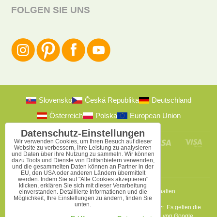
FOLGEN SIE UNS
Slovensko
Česká Republika
Deutschland
Österreich
Polska
European Union
Datenschutz-Einstellungen
Wir verwenden Cookies, um Ihren Besuch auf dieser
Website zu verbessern, ihre Leistung zu analysieren
und Daten über ihre Nutzung zu sammeln. Wir können
dazu Tools und Dienste von Drittanbietern verwenden,
und die gesammelten Daten können an Partner in der
EU, den USA oder anderen Ländern übermittelt
werden. Indem Sie auf "Alle Cookies akzeptieren"
klicken, erklären Sie sich mit dieser Verarbeitung
2009-2026 © Bomba s.r.o.
Alle Rechte vorbehalten
einverstanden. Detaillierte Informationen und die
Möglichkeit, Ihre Einstellungen zu ändern, finden Sie
unten.
Diese Seite ist durch reCAPTCHA und Google geschützt. Es gelten die
Datenschutzbestimmungen
a
Nutzungsbedingungen
von Google.