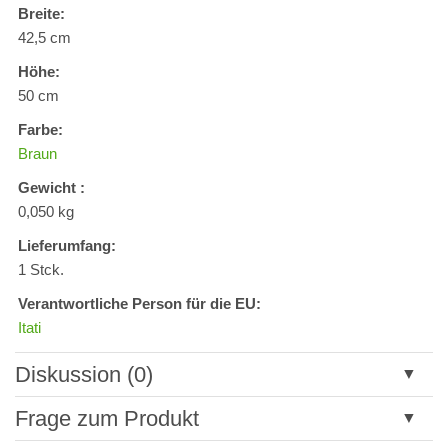
Breite:
42,5 cm
Höhe:
50 cm
Farbe:
Braun
Gewicht :
0,050 kg
Lieferumfang:
1 Stck.
Verantwortliche Person für die EU:
Itati
Diskussion (0)
Neuer Kommentar
Frage zum Produkt